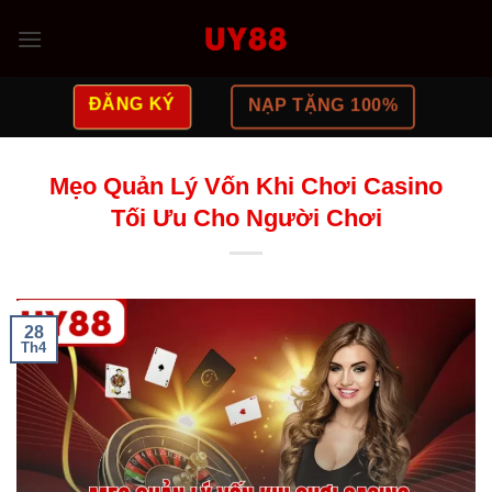
Bỏ
qua
nội
dung
ĐĂNG KÝ
NẠP TẶNG 100%
Mẹo Quản Lý Vốn Khi Chơi Casino
Tối Ưu Cho Người Chơi
28
Th4