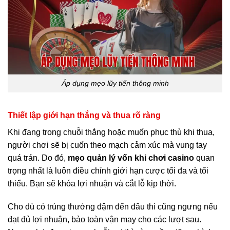
Áp dụng mẹo lũy tiến thông minh
Thiết lập giới hạn thắng và thua rõ ràng
Khi đang trong chuỗi thắng hoặc muốn phục thù khi thua,
người chơi sẽ bị cuốn theo mạch cảm xúc mà vung tay
quá trán. Do đó,
mẹo quản lý vốn khi chơi casino
quan
trọng nhất là luôn điều chỉnh giới hạn cược tối đa và tối
thiểu. Bạn sẽ khóa lợi nhuận và cắt lỗ kịp thời.
Cho dù có trúng thưởng đậm đến đâu thì cũng ngưng nếu
đạt đủ lợi nhuận, bảo toàn vận may cho các lượt sau.