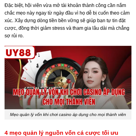
Đặc biệt, hội viên vừa mở tài khoản thành công cần nắm
chắc mẹo này ngay từ ngày đầu vì họ dễ bị cuốn theo cảm
xúc. Xây dựng dòng tiền bền vững sẽ giúp bạn tự tin đặt
cược, đồng thời giảm stress và tham gia lâu dài mà chẳng
sợ rủi ro.
Mẹo quản lý vốn khi chơi casino áp dụng cho mọi thành viên
4 mẹo quản lý nguồn vốn cá cược tối ưu